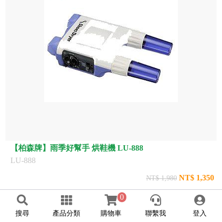
【柏森牌】雨季好幫手 烘鞋機 LU-888
LU-888
NT$ 1,350
NT$ 1,980
0
搜尋
產品分類
購物車
聯繫我
登入