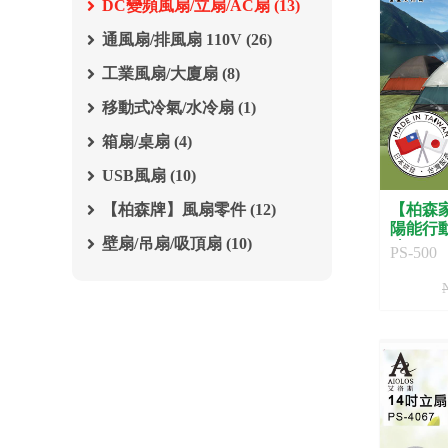
DC變頻風扇/立扇/AC扇 (13)
通風扇/排風扇 110V (26)
工業風扇/大廈扇 (8)
移動式冷氣/水冷扇 (1)
箱扇/桌扇 (4)
USB風扇 (10)
【柏森牌】風扇零件 (12)
【柏森家
陽能行
壁扇/吊扇/吸頂扇 (10)
造 PS-5
PS-500