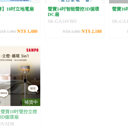
牌】18吋立地電扇
聲寶14吋智能聲控3D循環
聲寶1
6
DC扇
SK-GA14VBD
SK-GA
NT$ 1,480
NT$ 2,188
NT$ 1,960
NT$ 3,980
補貨中
O 聲寶10吋聲控立燈
3D循環扇
10VSDR