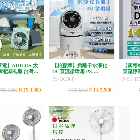
電】AIOLOS-太
【柏森牌】負離子水淨化
【國際
動電源風扇-台灣製
DC直流循環扇 PS-
直流靜音
00
DC08F(清淨機 循環扇
PS-DC08F
F-S14K
NT$ 3,980
NT$ 3,980
NT$ 5,980
NT$ 6,980