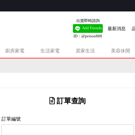
出貨即時諮詢
最新消息
Add Friends
ID：@person888
廚房家電
生活家電
居家生活
美容休閒
有錢扇，新品即將上市。
訂單查詢
訂單編號