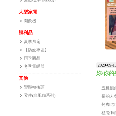
運動按摩(筋膜槍)
送兩安
大型家電
板不會
開飲機
太陽能
電器充
福利品
太陽光
夏季風扇
午5點
【防蚊專區】
或次日
雨季商品
求？ A
2020-09-1
冬季電暖器
此可在
妳/你的
其他
電源供
變壓轉接頭
用，請
五種類(
零件(非風扇系列)
在雨中使
長的人
熱水器
烤肉吃吃
效率的
櫃/浴廁