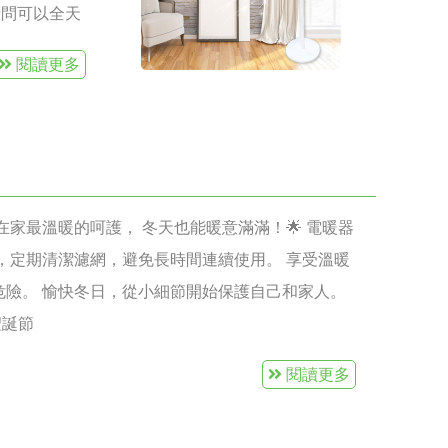
請問可以全天
您放心，我們
閱讀更多
認證，品質有
動斷電，有效
試，在不間斷
任保險：我們
國際品牌合
輩在家最溫暖的呵護， 冬天也能暖意滿滿！🌟 電暖器
的OEM協
，定期清潔濾網，避免長時間連續使用。 享受溫暖
心，森得信
危險。 愉快冬日，從小細節開始保護自己和家人。
聖誕節
閱讀更多