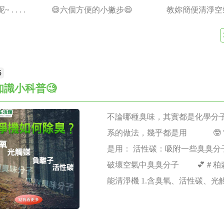
。 2.至於機體內部負責光電轉換的機板，也會有壽命問題，則僅
害呢~ . . . . 😄六個方便的小撇步😄 教妳簡便清淨空氣
的保固年限，標準的保固年限是一年。 3.重點是太陽能充電式的
家電系 1.保持🌬室內空氣暢通／開循環扇 2.趕快💦洗澡+換件衣服 
先衰退及壞掉的是電池而不會是太陽能板。 Q12太陽能板如何保養
濕機於各種櫃 4.噴噴💦芬芳劑空氣清淨劑 5.用用🌳室內芬芳
掉 ? A: 1.保養：一般的灰塵用柔軟的濕布擦拭掉即可。若太陽
 . . . 💕柏森生活家電推薦💕 五效合一！三大功能！多功
物質時，可用柔布沾清水擦洗。(本機太陽能板與戶外太陽能電熱
5
性碳、光觸媒等功能 ●不只替您😤消除任何異味！！ ●它的臭氧
知識小科普🧐
一樣的，因此不管是風吹雨淋都具有一定的承受力，但是整台機
滅病菌！！ 最後！還有HEPA功能， ●替您把空氣中的💦有害微
元件，因此整台機器的防水等級是一級，因此整機不可以直接用水清
森生活家電關心您～
不論哪種臭味，其實都是化學分子
板是逐漸衰退的，不會一次性就突然壞掉，除非是重摔或撞擊才
系的做法，幾乎都是用 🤓 
用的情形。要知道太陽能板是否壞掉，可利用太陽光充電數小時
是用： 活性碳：吸附一些臭臭分
看看機器的情形： a.完全不動:有可能是太陽能板毀損、控制板
破壞空氣中臭臭分子 💕＃柏森
連接線斷裂…各種因素所造成，需經過檢修才能判斷。 b.風扇能
能清淨機 1.含臭氧、活性碳、光
變短了:有可能代表太陽能板的充電效率衰退，也有可能是電池開
臭氧、光觸媒功能 😎還能滅病菌
可改用充電變壓器來充滿十小時，再開機使用，然後觀察風扇的
中的有害微粒 "濾" 除！！
縮短的情形，就代表是電池衰退的因素了！ Q13電池保固多久 ? 