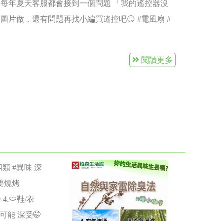
? 每年夏天客服都會接到一個問題 「我的遙控器沒
向性，太陽能
著圖片做，還有問題再找小編買遙控吧😏 #電風扇 #
時，建議將
建議先用充
，且能利用
閱讀更多
早上8點到下
候於晚上使用
用者的實際需
輸入設計，因
0毫安的行動
調可戶外使
但建議不要
類 #異味 深
家用太陽能電
秋都要燒烤
 光能轉換
.🩲鞋/衣
時6~10
能 深受🤭