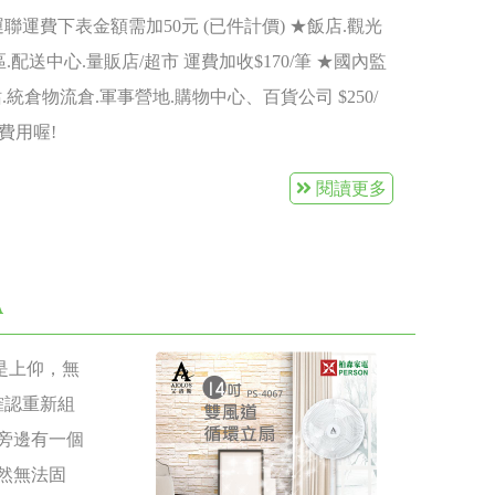
 貨運聯運費下表金額需加50元 (已件計價) ★飯店.觀光
.配送中心.量販店/超市 運費加收$170/筆 ★國內監
.統倉物流倉.軍事營地.購物中心、百貨公司 $250/
費用喔!
閱讀更多
A
是上仰，無
請確認重新組
扇旁邊有一個
然無法固