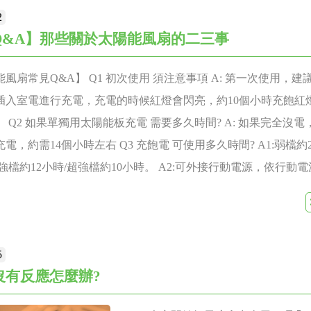
2
Q&A】那些關於太陽能風扇的二三事
風扇常見Q&A】 Q1 初次使用 須注意事項 A: 第一次使用，建議
插入室電進行充電，充電的時候紅燈會閃亮，約10個小時充飽紅
 Q2 如果單獨用太陽能板充電 需要多久時間? A: 如果完全沒
電，約需14個小時左右 Q3 充飽電 可使用多久時間? A1:弱檔約
/強檔約12小時/超強檔約10小時。 A2:可外接行動電源，依行動
。 Q4 商品除了電風扇功能外，還有哪些功能? A: 本身亦可做
源) 多功能USB輸出5V 1.可提供手機充電 2.USB電燈照明使用 3
供電力 Q5 日光燈下照光可以充電 ? A: 日光燈光能強度不足
5
 產品規格? A: 可進入柏森家電官網參考 https://www.person.com.
沒有反應怎麼辦?
太陽時要怎麼辦？ A： 可利用手機充電變壓器(2A規格)來充電
 電力來源有三種 1.太陽能無線充電 不用錢 2.沒有太陽可以插