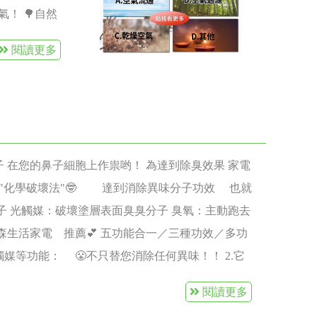
適用於一般
！ 🌳自然
各種電器，
3.放放💦乾
閱讀更多
 ?如何知道
植物／空氣清
能板上沾到較
能清淨機 含臭
水器的太陽
、光觸媒功能
器則因為含
粒清除！！
洗)。 2.
 在您的鼻子細胞上作祟哟！ 為達到除臭效果 家電
會出現完全
"化學破壞法"🤓 達到消除異味分子功效 也就
後，再開機
子 光觸媒：破壞塗層表面臭臭分子 臭氧：主動跑去
壞掉、電池組
生活家電 推薦💕 五功能合一／三種功效／多功
轉動，但使
觸媒等功能： 😤不只替您消除任何異味！！ 2.它
始衰退了，
！！ 3.最後！再加HEPA功能！ 🌂替您把空氣
使用時間，
閱讀更多
A: 充電電