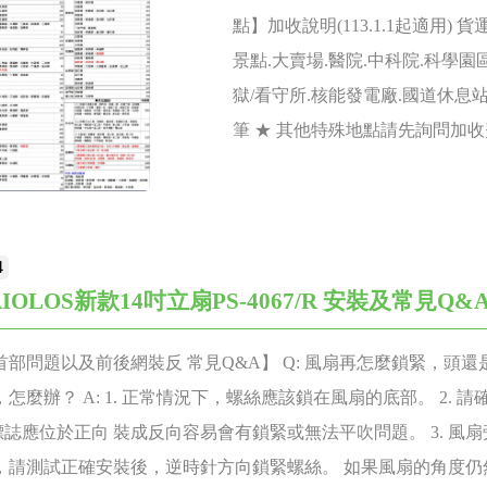
點】加收說明(113.1.1起適用)
景點.大賣場.醫院.中科院.科學園區
獄/看守所.核能發電廠.國道休息站
筆 ★ 其他特殊地點請先詢問加收
4
IOLOS新款14吋立扇PS-4067/R 安裝及常見Q&
首部問題以及前後網裝反 常見Q&A】 Q: 風扇再怎麼鎖緊，頭還
怎麼辦？ A: 1. 正常情況下，螺絲應該鎖在風扇的底部。 2. 
標誌應位於正向 裝成反向容易會有鎖緊或無法平吹問題。 3. 風
，請測試正確安裝後，逆時針方向鎖緊螺絲。 如果風扇的角度仍