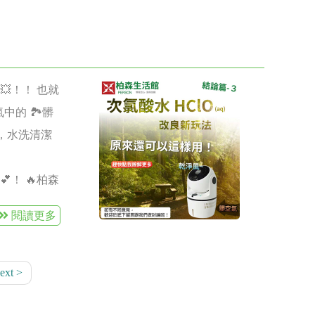
的牌會宣稱
 Q14有其
題，可撥打電
為 星期一至
！！ 也就
#加入柏森好友
中的 🏞髒
網，水洗清潔
薦💕！ 🔥柏森
0萬顆/立方
閱讀更多
🔥
HEPA #負離