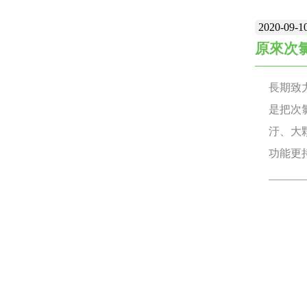
池的壽
2020-09-1
500
原來次氯
他問題 
話 06
長期致
星期五(國
是把次氯
LINE方
汙、大顆
功能更
_____
牌：各大
公分 ⚡
https
子 #生