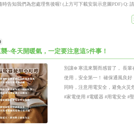
時告知我們為您處理售後喔! (上方可下載安裝示意圖PDF) Q: 
使用嗎?會不會危險呢 ？ 全日室內空調需求（養貓星人） A: 請
皆有以下保障: ★ 國家認證保障：我們的商品皆通過BSMI國家
 ★ 安全保護裝置：商品內建安全保護機制，當溫度過高時會自
0
熱的情況。 ★ 長時間運轉測試：我們的產品經過嚴格的壽命測
來襲~冬天開暖氣，一定要注意這5件事！
000小時以上仍能保持穩定，確保全天使用也能安心。 ★ 產品責
投保了3000萬元的產品責任險，為您的安全再添一層保障。 ★ 
別讓❄️ 寒流來襲而感冒了， 長
們公司已經45年，目前是日本、韓國及台灣知名品牌如東元、聲寶
使用，安全第一！ 確保通風良好
，品質與信賴度均有保障。 請您多多支持本土在地品牌，柏得您
同時，注意用電安全，避免火災
感謝您對我們的信任與支持！
#家電使用 #電暖器 #用電安全 #