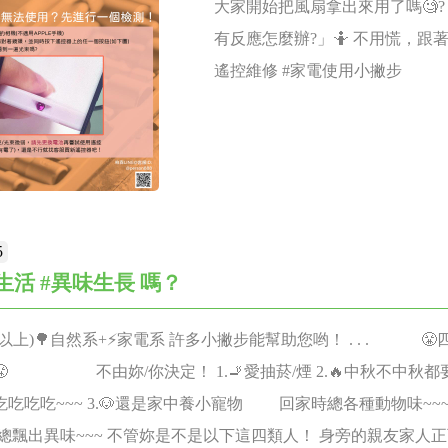
大家開始把風扇拿出來用了嗎🧐
培變壓器） 3.行動電源可供應本體充電 Q8 太陽東升西落，有方
有反應怎麼辦?」🤷 不用慌，跟
自動轉向，要如何充飽電？ A： 如果純粹在戶外利用太陽光充電
遙控維修 #家電使用小撇步
版儘量平置，以便能接收不同角度的太陽光。一般回到室內時，
飽電。外出時，太陽能作為輔助充電，如此可確保外出使用無虞
補充充電。 Q9 太陽能充飽電要14小時，一般日照時間才不過從
半，總共9.5小時，如果是在野地露營，要如何能充飽電呢？到時
使用時，使用時間只能達到宣傳的6~7成時間，根本無法達到使
: 這一台機型設計有TYPE-C充電孔，以及USB外接式行動電源
5
露營區內利用充電器充電及供電，也可以外接10000毫安或2000
生活 #異味生長 嗎？
電；多重供電方式，確保此商品可延長使用時間。 Q10這一台強
問有沒有防水設計？防水等級是多少？ A： 此商品有一級防水，
以上)🌳自然系+⚡️家電系 許多小撇步能幫助您哟！ . . . 😤四
用。 Q11太陽能板壽命? &保固多久 ? A: 1.太陽能板就跟一般
😤 不由妳/你決定！ 1.🚬愛抽菸/煙 2.🔥中秋不中
的太陽能板一樣，只要沒有被破壞的情況下，只會出現吸收陽光時
吃吃吃~~~ 3.🐶還是家中養小寵物 回家時總各種動物味~~~ 4
衰退，不會說壞就壞。一般保固是五年，但是實際上有的可以使用到
總飄出異味~~~ 不管妳是不是以下這四類人！ 身旁的親友家人正可