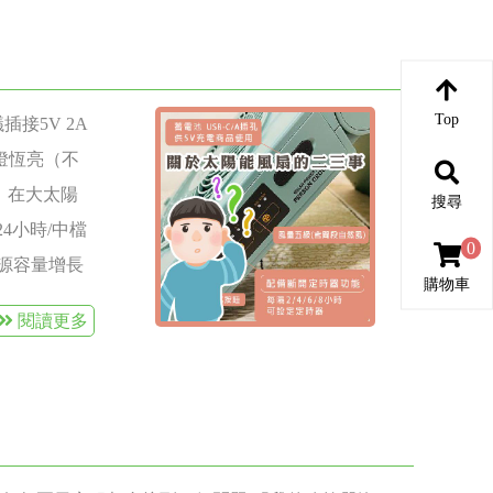
Top
插接5V 2A
燈恆亮（不
電，在大太陽
搜尋
24小時/中檔
0
電源容量增長
購物車
蓄電能力(當
閱讀更多
.其他5V的
，無法利用充
tw Q7 下雨或
，速度更快，
市電 （公司有