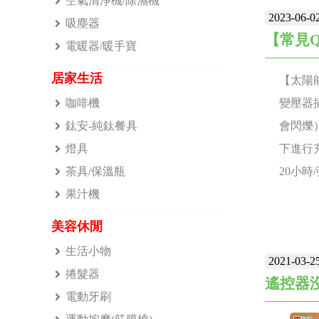
空氣清淨機/除濕機
2023-06-0
吸塵器
【常見
電暖器/暖手寶
居家生活
【太陽能
咖啡機
變壓器
鈦安-純鈦餐具
會閃爍）
燈具
下進行充
茶具/保溫瓶
20小時
果汁機
使用時間
做行動電
美容休閒
小家電提
生活小物
2021-03-2
電。 Q6
捲髮器
遙控器
是沒有
電動牙刷
充得更飽