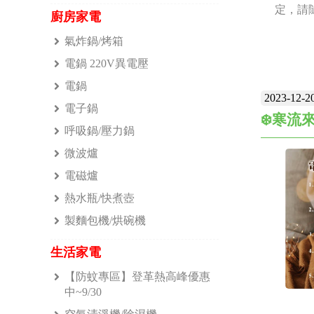
定，請隨
廚房家電
不間斷
氣炸鍋/烤箱
的風扇
電鍋 220V異電壓
保證。
電鍋
2023-12-2
防止過
電子鍋
❄️寒流
運行1
呼吸鍋/壓力鍋
為商品
微波爐
作：我
電磁爐
力工廠
熱水瓶/快煮壺
賴。 
製麵包機/烘碗機
生活家電
【防蚊專區】登革熱高峰優惠
中~9/30