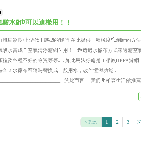
命是以充放次數來計算，一般保固是指充放300回合以上，也有
0
次以上。但是實際從300次以後，電池的放電容量就會開始逐漸衰退。
酸水🧪也可以這樣用！！
A: "如有商品使用問題 / 維修 / 序號登錄 / 購買零件...等相關問
-7957874(市內收費電話) ，會有專人為您服務，謝謝！ #營業時間
力風扇改良/上游代工轉型的我們 在此提供一種極度💥創新的方法
定例假日休息) 早上8:00~下午5:00 (中午12:00~13:00休息) 
酸水當成🚿空氣清淨濾網🚿用！ . 🏞透過水簾布方式來過濾空氣
式如下: ID搜尋：@person888
粒及各種不好的物質等等... . 如此用法好處是 1.相較HEPA濾
持久 2.水簾布可隨時替換成一般用水，改作恆濕功能 .
__________________________ . 於此而言， 我們🌳柏森生活館推
工廠代工品牌 💦水淨化：水簾布替空氣洗澡 🌳負離子：產生 30
️DC變頻：耗電不到0.5NTD每小時 💨3D擺頭循環扇：長距離吹拂 
://bit.ly/3aGLuHg 🔥 #次氯酸水 #循環扇 #空氣清淨機 #次氯酸水機 #
活
1
2
3