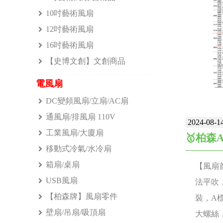
10吋藝術風扇
12吋藝術風扇
16吋藝術風扇
【史博文創】文創商品
電風扇
DC變頻風扇/立扇/AC扇
通風扇/排風扇 110V
2024-08-1
工業風扇/大廈扇
🥇柏森A
移動式冷氣/水冷扇
箱扇/桌扇
【風扇
USB風扇
法平吹，
【柏森牌】風扇零件
裝，A
壁扇/吊扇/吸頂扇
大螺絲