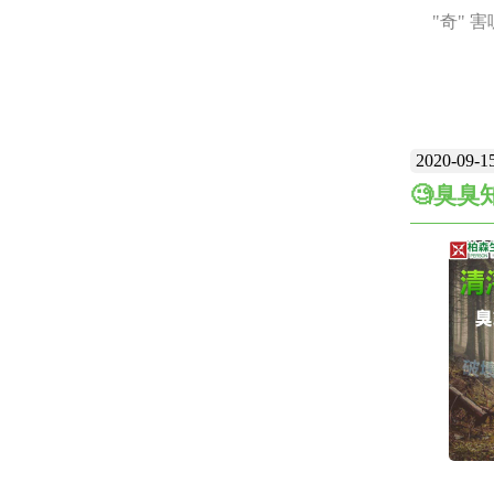
年以上
"奇" 
電器類
系／⚡️
一般會
燥劑／除
是否壞
淨機 .
髒汙的
2020-09-1
氧、活
🧐臭臭
能板是
還能🔥
有電子
💕柏
太陽能
不能使
使用，
壞掉、
用時間
這時候
若是出現