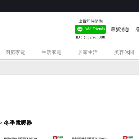
出貨即時諮詢
最新消息
Add Friends
ID：@person888
廚房家電
生活家電
居家生活
美容休閒
有錢扇，新品即將上市。
> 冬季電暖器