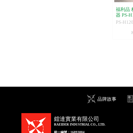
福利品 柏森牌 壁掛式電暖
器 PS-H
PS-H12
品牌故事
鐳達實業有限公司
RAEIDER INDUSTRIAL CO., LTD.
統一編號：16893884