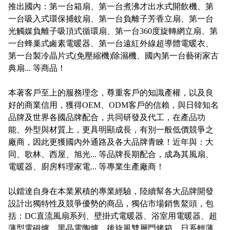
推出國內：第一台箱扇、第一台煮沸才出水式開飲機、第
一台吸入式環保捕蚊扇、第一台負離子芳香立扇、第一台
光觸媒負離子吸頂式循環扇、第一台360度旋轉網立扇、第
一台蜂巢式鹵素電暖器、第一台遠紅外線超導體電暖衣、
第一台製冷晶片式(免壓縮機)除濕機、國內第一台藝術家古
典扇... 等商品！
本著客戶至上的服務理念，尊重客戶的知識產權，以及良
好的商業信用，獲得OEM、ODM客戶的信賴，與日韓知名
品牌及世界各國品牌配合，共同研發及代工，在產品功
能、外型與材質上，更具明顯成長，有別一般低價競爭之
廠商，因此更獲國內外通路及各大品牌青睞！近年與：大
同、歌林、西屋、旭光... 等品牌長期配合，成為其風扇、
電暖器、廚房料理家電... 等專業生產廠商！
以鐳達自身在本業累積的專業經驗，陸續幫各大品牌開發
設計出獨特性及競爭優勢的商品，獨佔市場銷售鰲頭，包
括：DC直流風扇系列、壁掛式電暖器、浴室用電暖器、超
薄型電磁爐、黑晶電陶爐、後旋風雙層門烤箱、日系輕薄