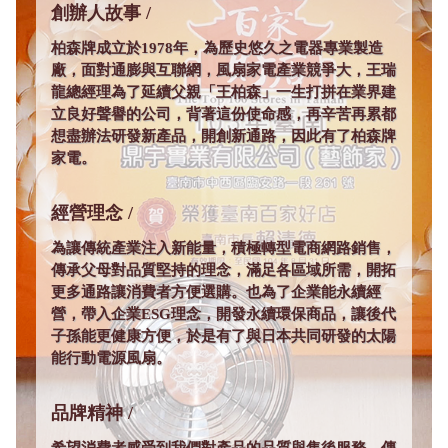
創辦人故事
柏森牌成立於1978年，為歷史悠久之電器專業製造
廠，面對通膨與互聯網，風扇家電產業競爭大，王瑞
龍總經理為了延續父親「王柏森」一生打拼在業界建
立良好聲譽的公司，背著這份使命感，再辛苦再累都
想盡辦法研發新產品，開創新通路，因此有了柏森牌
家電。
經營理念
為讓傳統產業注入新能量，積極轉型電商網路銷售，
傳承父母對品質堅持的理念，滿足各區域所需，開拓
更多通路讓消費者方便選購。也為了企業能永續經
營，帶入企業ESG理念，開發永續環保商品，讓後代
子孫能更健康方便，於是有了與日本共同研發的太陽
能行動電源風扇。
品牌精神