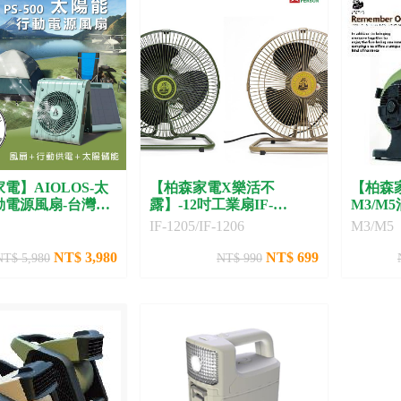
電】AIOLOS-太
【柏森家電X樂活不
【柏森家
動電源風扇-台灣製
露】-12吋工業扇IF-
M3/M
00
1205/IF-1206
IF-1205/IF-1206
M3/M5
NT$ 3,980
NT$ 699
NT$ 5,980
NT$ 990