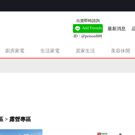
出貨即時諮詢
最新消息
Add Friends
ID：@person888
廚房家電
生活家電
居家生活
美容休閒
有錢扇，新品即將上市。
 > 露營專區