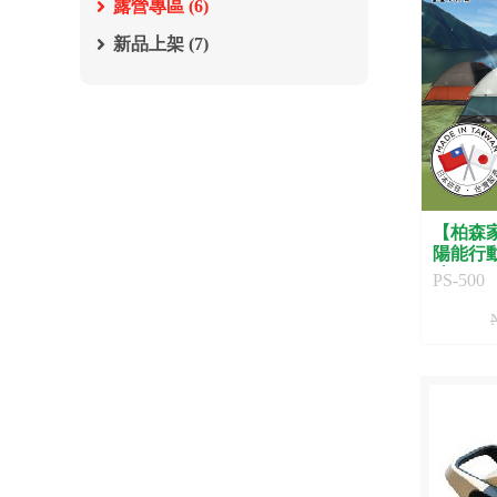
露營專區 (6)
新品上架 (7)
【柏森家
陽能行
造 PS-5
PS-500