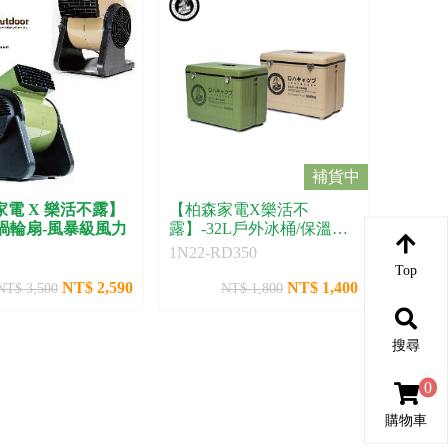
補貨中
電 X 樂活不露】
【柏森家電X樂活不
5渦輪扇-風暴級風力
露】-32L戶外冰桶/保溫桶-
沙色 行動冰箱
1N22-RD350
Top
NT$ 2,590
NT$ 1,400
NT$ 3,500
NT$ 1,800
搜尋
0
購物車