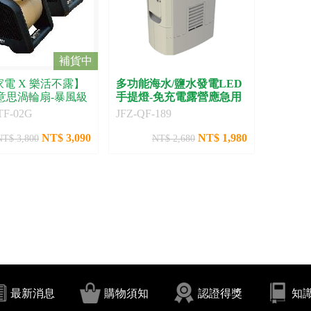
補貨中
電 X 樂活不露】
多功能海水/鹽水發電LED
意思渦輪扇-暴風級
手提燈-免充電露營應急用
TF-02G
JFZ-QF-189
NT$ 3,090
NT$ 1,980
NT$ 3,800
NT$ 2,680
最新消息
購物須知
認證得獎
知