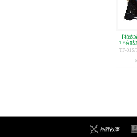
【柏森家
TF有點
TF-01S/
品牌故事