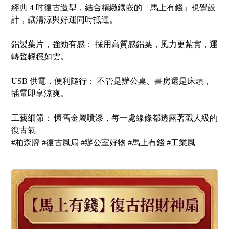
經典 4 吋復古造型，結合精緻鑲嵌的「馬上有錢」視覺設
計，讓清涼與好運同時抵達。
鋁製葉片，強勁有感： 採用高質感鋁葉，風力更紮實，運
轉聲輕穩如雲。
USB 供電，便利隨行： 不管是辦公桌、書房還是床頭，
插電即享涼爽。
工藝細節： 懷舊金屬噴漆，每一處線條都透露著職人級的
復古氣
#柏森牌 #復古風扇 #辦公室好物 #馬上有錢 #工業風