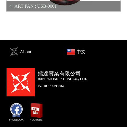
4" ART FAN : USB-0001
About
中文
鐳達實業有限公司
RAEIDER INDUSTRIAL CO., LTD.
Tax ID：16893884