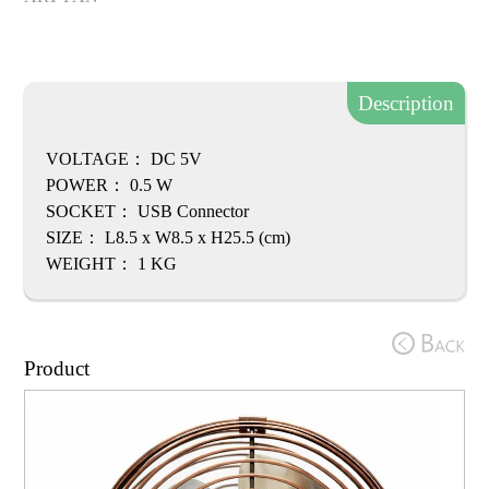
Description
VOLTAGE： DC 5V
POWER： 0.5 W
SOCKET： USB Connector
SIZE： L8.5 x W8.5 x H25.5 (cm)
WEIGHT： 1 KG
Product