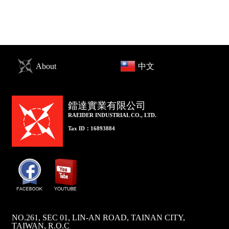
About
中文
鐳達實業有限公司
RAEIDER INDUSTRIAL CO., LTD.
Tax ID：16893884
NO.261, SEC 01, LIN-AN ROAD, TAINAN CITY,
TAIWAN, R.O.C