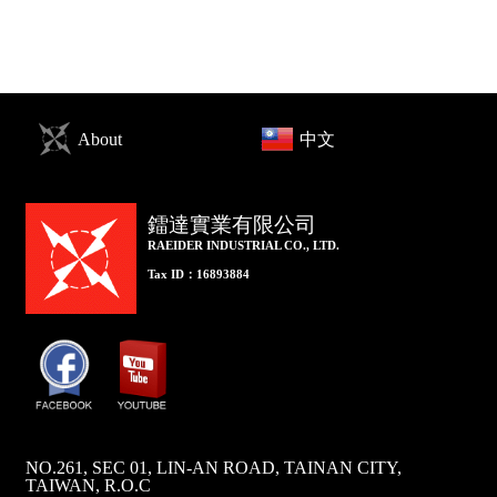
About
中文
鐳達實業有限公司
RAEIDER INDUSTRIAL CO., LTD.
Tax ID：16893884
NO.261, SEC 01, LIN-AN ROAD, TAINAN CITY,
TAIWAN, R.O.C